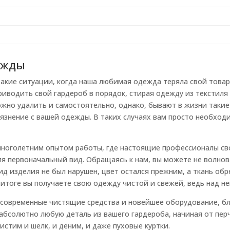
ежды
такие ситуации, когда наша любимая одежда теряла свой това
иводить свой гардероб в порядок, стирая одежду из текстиля
жно удалить и самостоятельно, однако, бывают в жизни такие
рязнение с вашей одежды. В таких случаях вам просто необход
 с многолетним опытом работы, где настоящие профессионалы св
ля первоначальный вид. Обращаясь к нам, вы можете не волнов
д изделия не был нарушен, цвет остался прежним, а ткань обр
итоге вы получаете свою одежду чистой и свежей, ведь над н
 современные чистящие средства и новейшее оборудование, б
бсолютно любую деталь из вашего гардероба, начиная от перч
истим и шелк, и деним, и даже пуховые куртки.