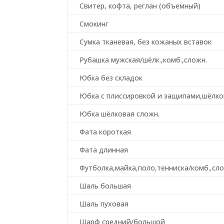
Свитер, кофта, реглан (объемный)
Смокинг
Сумка тканевая, без кожаных вставок
Рубашка мужская/шёлк.,комб.,сложн.
Юбка без складок
Юбка с плиссировкой и защипами,шёлко
Юбка шёлковая сложн.
Фата короткая
Фата длинная
Футболка,майка,поло,тенниска/комб.,сло
Шаль большая
Шаль пуховая
Шарф средний/большой