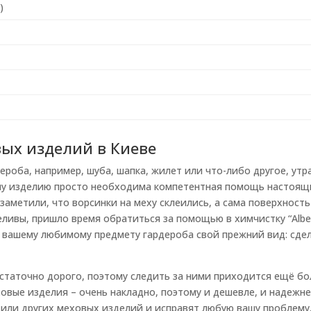
)
вых изделий в Киеве
роба, например, шуба, шапка, жилет или что-либо другое, утр
му изделию просто необходима компетентная помощь настоящ
 заметили, что ворсинки на меху склеились, а сама поверхност
ливы, пришло время обратиться за помощью в химчистку “Albert
вашему любимому предмету гардероба свой прежний вид: сдел
достаточно дорого, поэтому следить за ними приходится ещё б
овые изделия – очень накладно, поэтому и дешевле, и надежн
или других меховых изделий и исправят любую вашу проблему