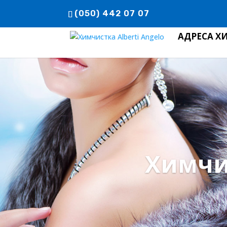
(050) 442 07 07
АДРЕСА Х
Химчи